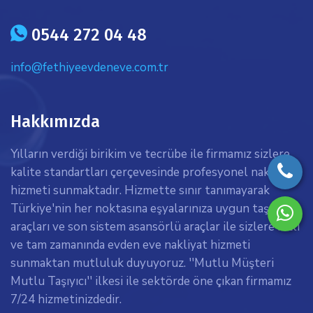
icon
0544 272 04 48
info@fethiyeevdeneve.com.tr
Hakkımızda
Yılların verdiği birikim ve tecrübe ile firmamız sizlere
kalite standartları çerçevesinde profesyonel nakliyat
hizmeti sunmaktadır. Hizmette sınır tanımayarak
Türkiye'nin her noktasına eşyalarınıza uygun taşıma
araçları ve son sistem asansörlü araçlar ile sizlere hızlı
ve tam zamanında evden eve nakliyat hizmeti
sunmaktan mutluluk duyuyoruz. ''Mutlu Müşteri
Mutlu Taşıyıcı'' ilkesi ile sektörde öne çıkan firmamız
7/24 hizmetinizdedir.