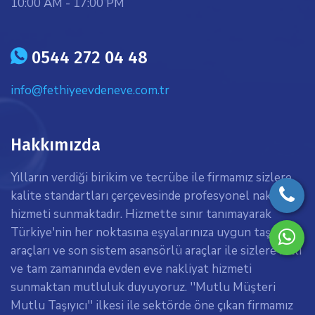
10:00 AM - 17:00 PM
icon
0544 272 04 48
info@fethiyeevdeneve.com.tr
Hakkımızda
Yılların verdiği birikim ve tecrübe ile firmamız sizlere
kalite standartları çerçevesinde profesyonel nakliyat
hizmeti sunmaktadır. Hizmette sınır tanımayarak
Türkiye'nin her noktasına eşyalarınıza uygun taşıma
araçları ve son sistem asansörlü araçlar ile sizlere hızlı
ve tam zamanında evden eve nakliyat hizmeti
sunmaktan mutluluk duyuyoruz. ''Mutlu Müşteri
Mutlu Taşıyıcı'' ilkesi ile sektörde öne çıkan firmamız